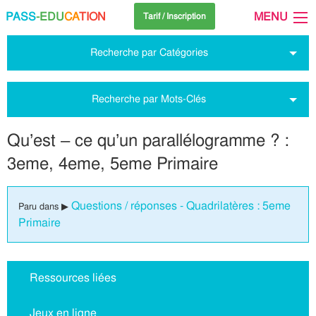
PASS
-EDU
CA
TION
MENU
Tarif / Inscription
Recherche par Catégories
Recherche par Mots-Clés
Qu’est – ce qu’un parallélogramme ? :
3eme, 4eme, 5eme Primaire
Questions / réponses - Quadrilatères : 5eme
Paru dans ▶
Primaire
Ressources liées
Jeux en ligne