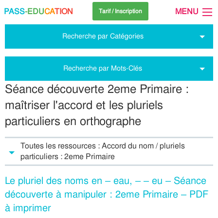
PASS
-EDU
CA
TION
MENU
Tarif / Inscription
Recherche par Catégories
Recherche par Mots-Clés
Séance découverte 2eme Primaire :
maîtriser l'accord et les pluriels
particuliers en orthographe
Toutes les ressources : Accord du nom / pluriels
particuliers : 2eme Primaire
Le pluriel des noms en – eau, – – eu – Séance
découverte à manipuler : 2eme Primaire – PDF
à imprimer