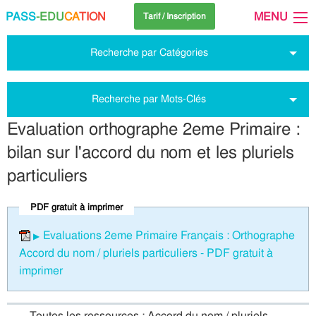
PASS
-EDU
CA
TION
MENU
Tarif / Inscription
Recherche par Catégories
Recherche par Mots-Clés
Evaluation orthographe 2eme Primaire :
bilan sur l'accord du nom et les pluriels
particuliers
PDF gratuit à imprimer
Evaluations 2eme Primaire Français : Orthographe
Accord du nom / pluriels particuliers - PDF gratuit à
imprimer
Toutes les ressources : Accord du nom / pluriels