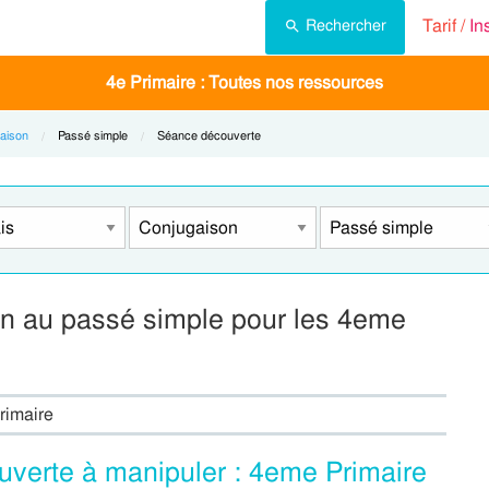
Tarif /
In
Rechercher
4e Primaire : Toutes nos ressources
aison
Current:
Passé simple
Current:
Séance découverte
n au passé simple pour les 4eme
rimaire
verte à manipuler : 4eme Primaire