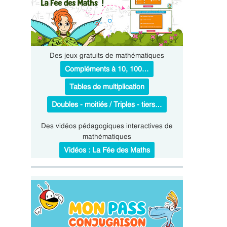
Des jeux gratuits de mathématiques
Compléments à 10, 100…
Tables de multiplication
Doubles - moitiés / Triples - tiers…
Des vidéos pédagogiques interactives de
mathématiques
Vidéos : La Fée des Maths