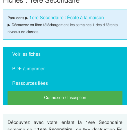
Fiches : 1ere Secondaire
1ere Secondaire : École à la maison
Paru dans ▶
▶ Découvrez en libre téléchargement les semaines 1 des différents
niveaux de classes.
Voir les fiches
PDF à imprimer
Ressources liées
Connexion / Inscription
Découvrez avec votre enfant la 1ere Secondaire
semaine de
: 1ere Secondaire
en IEF (
I
nstruction
E
n