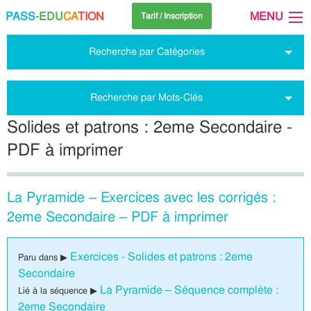
PASS
-EDU
CA
TION
MENU
Tarif / Inscription
Recherche par Catégories
Recherche par Mots-Clés
Solides et patrons : 2eme Secondaire -
PDF à imprimer
La Pyramide – Exercices avec les corrigés :
2eme Secondaire – PDF à imprimer
Exercices - Solides et patrons : 2eme
Paru dans ▶
Secondaire
La Pyramide – Séquence complète :
Lié à la séquence ▶
2eme Secondaire