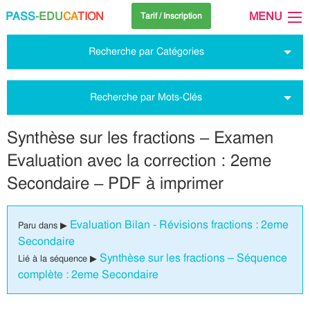
PASS
-EDU
CA
TION
MENU
Tarif / Inscription
Recherche par Catégories
Recherche par Mots-Clés
Synthèse sur les fractions – Examen
Evaluation avec la correction : 2eme
Secondaire – PDF à imprimer
Evaluation Bilan - Révisions fractions : 2eme
Paru dans ▶
Secondaire
Synthèse sur les fractions – Séquence
Lié à la séquence ▶
complète : 2eme Secondaire