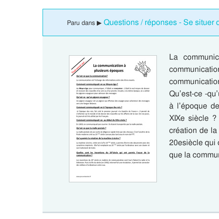
Questions / réponses - Se situer
Paru dans ▶
La communica
communicati
communicati
Qu’est-ce -q
à l’époque d
XIXe siècle ?
création de la
20esiècle qui 
que la commun