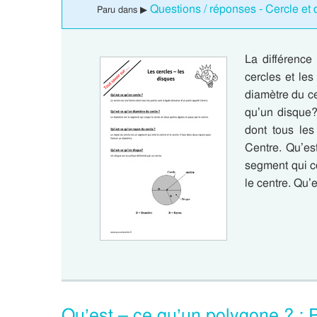
Questions / réponses - Cercle et
Paru dans ▶
La différence
cercles et le
diamètre du ce
qu’un disque?
dont tous les
Centre. Qu’es
segment qui c
le centre. Qu
Qu’est – ce qu’un polygone ? :