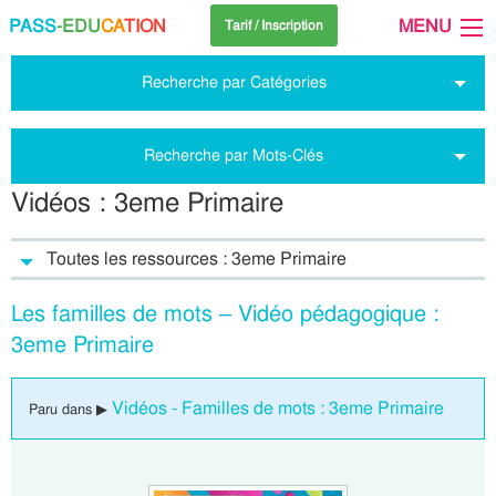
PASS
-EDU
CA
TION
MENU
Tarif / Inscription
Recherche par Catégories
Recherche par Mots-Clés
Vidéos : 3eme Primaire
Toutes les ressources : 3eme Primaire
Les familles de mots – Vidéo pédagogique :
3eme Primaire
Vidéos - Familles de mots : 3eme Primaire
Paru dans ▶