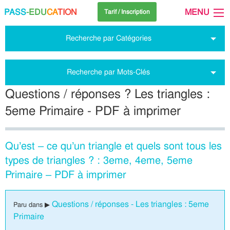
PASS
-EDU
CA
TION
MENU
Tarif / Inscription
Recherche par Catégories
Recherche par Mots-Clés
Questions / réponses ? Les triangles :
5eme Primaire - PDF à imprimer
Qu’est – ce qu’un triangle et quels sont tous les
types de triangles ? : 3eme, 4eme, 5eme
Primaire – PDF à imprimer
Questions / réponses - Les triangles : 5eme
Paru dans ▶
Primaire