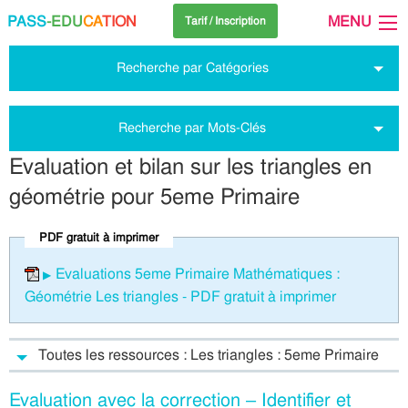
PASS
-EDU
CA
TION
MENU
Tarif / Inscription
Recherche par Catégories
Recherche par Mots-Clés
Evaluation et bilan sur les triangles en
géométrie pour 5eme Primaire
PDF gratuit à imprimer
Evaluations 5eme Primaire Mathématiques :
Géométrie Les triangles - PDF gratuit à imprimer
Toutes les ressources : Les triangles : 5eme Primaire
Evaluation avec la correction – Identifier et