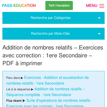
PASS
-EDU
CA
TION
MENU
Tarif / Inscription
Recherche par Catégories
Recherche par Mots-Clés
Addition de nombres relatifs – Exercices
avec correction : 1ere Secondaire –
PDF à imprimer
Exercices - Addition et soustraction de
Paru dans ▶
nombres relatifs : 1ere Secondaire
Addition de nombres relatifs –
Lié à la séquence ▶
Séquence complète : 1ere Secondaire
Suite d'opérations de nombres relatifs -
Plus récent ▶
Exercices avec les corrigés : 1ere Secondaire