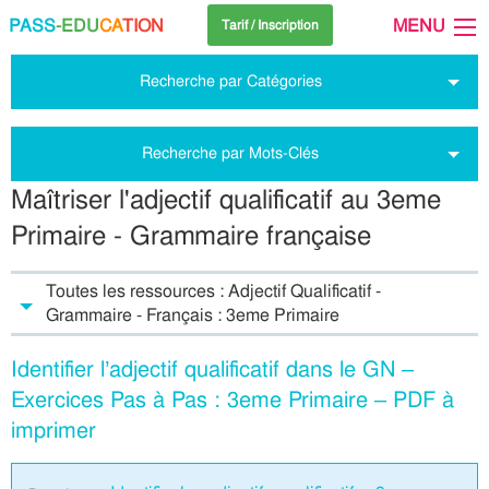
PASS
-EDU
CA
TION
MENU
Tarif / Inscription
Recherche par Catégories
Recherche par Mots-Clés
Maîtriser l'adjectif qualificatif au 3eme
Primaire - Grammaire française
Toutes les ressources : Adjectif Qualificatif -
Grammaire - Français : 3eme Primaire
Identifier l’adjectif qualificatif dans le GN –
Exercices Pas à Pas : 3eme Primaire – PDF à
imprimer