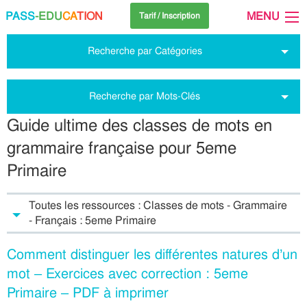
PASS
-EDU
CA
TION
MENU
Tarif / Inscription
Recherche par Catégories
Recherche par Mots-Clés
Guide ultime des classes de mots en
grammaire française pour 5eme
Primaire
Toutes les ressources : Classes de mots - Grammaire
- Français : 5eme Primaire
Comment distinguer les différentes natures d’un
mot – Exercices avec correction : 5eme
Primaire – PDF à imprimer