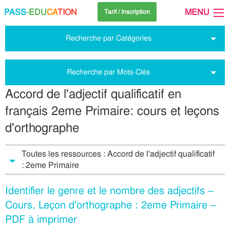
PASS
-EDU
CA
TION
MENU
Tarif / Inscription
Recherche par Catégories
Recherche par Mots-Clés
Accord de l'adjectif qualificatif en
français 2eme Primaire: cours et leçons
d'orthographe
Toutes les ressources : Accord de l'adjectif qualificatif
: 2eme Primaire
Identifier le genre et le nombre des adjectifs –
Cours, Leçon d’orthographe : 2eme Primaire –
PDF à imprimer