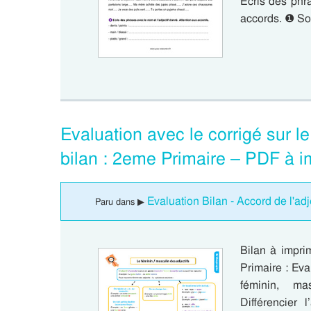
Ecris des phra
accords. ❶ S
Evaluation avec le corrigé sur le
bilan : 2eme Primaire – PDF à i
Evaluation Bilan - Accord de l'adje
Paru dans ▶
Bilan à impri
Primaire : Eva
féminin, ma
Différencier l