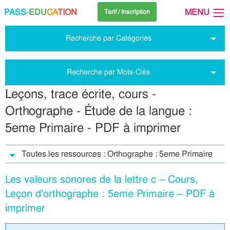
PASS
-EDU
CA
TION
MENU
Tarif / Inscription
Recherche par Catégories
Recherche par Mots-Clés
Leçons, trace écrite, cours -
Orthographe - Étude de la langue :
5eme Primaire - PDF à imprimer
Toutes les ressources : Orthographe : 5eme Primaire
Les valeurs sonores de la lettre c – Cours,
Leçon d’orthographe : 5eme Primaire – PDF à
imprimer