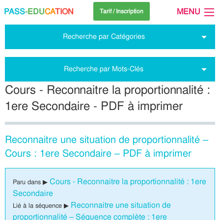
PASS
-EDU
CA
TION
MENU
Tarif / Inscription
Recherche par Catégories
Recherche par Mots-Clés
Cours - Reconnaitre la proportionnalité :
1ere Secondaire - PDF à imprimer
Reconnaitre une situation de proportionnalité –
Cours : 1ere Secondaire – PDF à imprimer
Cours - Reconnaitre la proportionnalité : 1ere
Paru dans ▶
Secondaire
Reconnaitre une situation de
Lié à la séquence ▶
proportionnalité – Séquence complète : 1ere