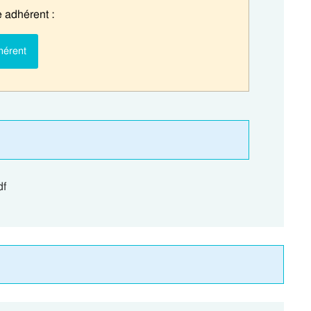
 adhérent :
hérent
f