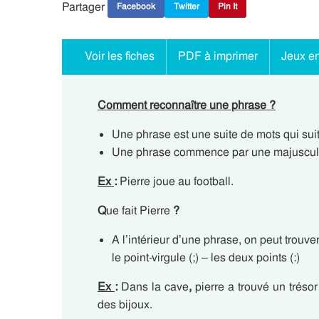
Partager
Facebook
Twitter
Pin It
Voir les fiches
PDF à imprimer
Jeux en
Comment reconnaître une phrase ?
Une phrase est une suite de mots qui suit
Une phrase commence par une majuscule et
Ex
:
Pierre joue au football.
Q
ue fait Pierre
?
A l’intérieur d’une phrase, on peut trouver
le point-virgule (;) – les deux points (:)
Ex
:
Dans la cave
,
pierre a trouvé un tréso
des bijoux.