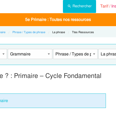
Tarif /
In
Rechercher
5e Primaire : Toutes nos ressources
aire
Phrase / Types de phrase
Current:
La phrase
Current:
Ttes Ressources
 ? : Primaire – Cycle Fondamental
maire