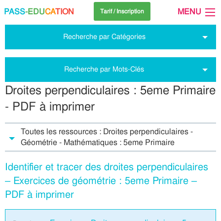
PASS
-EDU
CA
TION
MENU
Tarif / Inscription
Recherche par Catégories
Recherche par Mots-Clés
Droites perpendiculaires : 5eme Primaire
- PDF à imprimer
Toutes les ressources : Droites perpendiculaires -
Géométrie - Mathématiques : 5eme Primaire
Identifier et tracer des droites perpendiculaires
– Exercices de géométrie : 5eme Primaire –
PDF à imprimer