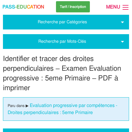
PASS
-EDU
CA
TION
MENU
Tarif / Inscription
Recherche par Catégories
Recherche par Mots-Clés
Identifier et tracer des droites
perpendiculaires – Examen Evaluation
progressive : 5eme Primaire – PDF à
imprimer
Evaluation progressive par compétences -
Paru dans ▶
Droites perpendiculaires : 5eme Primaire