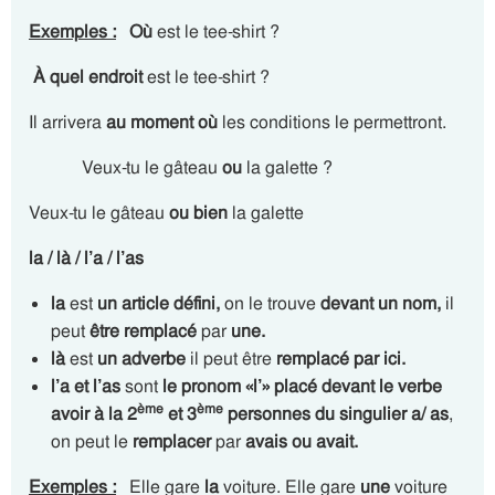
Exemples :
Où
est le tee-shirt ?
À quel endroit
est le tee-shirt ?
Il arrivera
au moment
où
les conditions le permettront.
Veux-tu le gâteau
ou
la galette ?
Veux-tu le gâteau
ou bien
la galette
la / là / l’a / l’as
la
est
un article défini,
on le trouve
devant un nom,
il
peut
être remplacé
par
une.
là
est
un adverbe
il peut être
remplacé par ici.
l’a et l’as
sont
le pronom
«
l’»
placé devant le verbe
ème
ème
avoir à la 2
et 3
personnes du singulier
a/ as
,
on peut le
remplacer
par
avais ou avait.
Exemples :
Elle gare
la
voiture. Elle gare
une
voiture