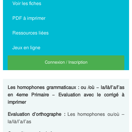
Voir les fiches
PDF à imprimer
Ressources liées
Jeux en ligne
Connexion / Inscription
Les homophones grammaticaux : ou /où – la/là/l’a/l’as
en 4eme Primaire – Evaluation avec le corrigé à
imprimer
Evaluation d’orthographe :
Les homophones ou/où –
la/là/l’a/l’as