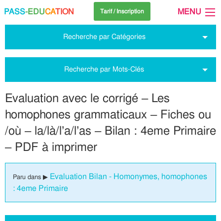
PASS
-EDU
CA
TION
MENU
Tarif / Inscription
Recherche par Catégories
Recherche par Mots-Clés
Evaluation avec le corrigé – Les
homophones grammaticaux – Fiches ou
/où – la/là/l’a/l’as – Bilan : 4eme Primaire
– PDF à imprimer
Evaluation Bilan - Homonymes, homophones
Paru dans ▶
: 4eme Primaire