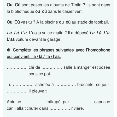
Ou
Où
sont posés les albums de Tintin ? Ils sont dans
la bibliothèque
ou
où
dans le casier vert.
Ou
Où
vas-tu ? A la piscine
ou
où
au stade de football.
La
Là L’a
L’as
-tu vu ce matin ? Il a déposé
La Là L’a
L’as
voiture devant le garage.
❸
Complète les phrases suivantes avec l’homophone
qui convient : la / là / l’a / l’as.
…………… clé de …………… salle à manger est posée
…………… sous ce pot.
Tu …………… achetée à …………… brocante, ce jour-
…………… il pleuvait.
Antoine …………… rattrapé par …………… capuche
car il allait chuter dans …………… rivière.