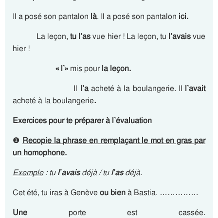
Il a posé son pantalon
là
. Il a posé son pantalon
ici.
La leçon,
tu l’as
vue hier
! La leçon, tu
l’avais
vue
hier !
«
l’»
mis pour
la leçon.
Il
l’a
acheté à la boulangerie. Il
l’avait
acheté à la boulangerie
.
Exercices pour te préparer à l’évaluation
❶
Recopie la phrase en remplaçant le mot en gras par
un homophone.
Exemple
: tu
l’avais
déjà / tu
l’as
déjà.
Cet été, tu iras à Genève
ou bien
à Bastia. ……………
Une
porte est cassée.