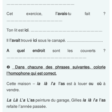
……………………………………………
Cet exercice,
l’avais
-tu fait ?
……………………………………
Ton lit est
ici
. ………………………………………………
Il
l’avait
trouvé
ici
sous le canapé. ………………………
A quel endroit
sont les couverts ?
……………………………………………………
❷
Dans chacune des phrases suivantes, colorie
l’homophone qui est correct
.
Cette maison –
la là l’a
l’as
est à louer
ou
où
à
vendre.
La
Là L’a
L’as
peinture du garage, Gilles
la là l’a
l’as
refaite l’année passée.