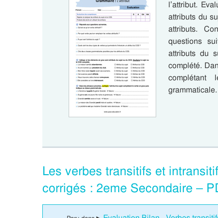
l’attribut. E
attributs du s
attributs. C
questions su
attributs du
complété. Dans
complétant 
grammaticale.
Les verbes transitifs et intransi
corrigés : 2eme Secondaire – P
Evaluation Bilan - Verbes transiti