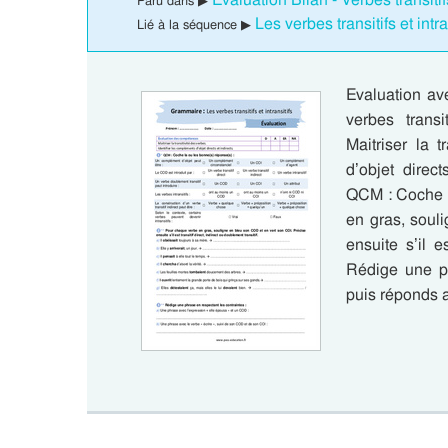
Paru dans ▶
Les verbes transitifs et in
Lié à la séquence ▶
Evaluation av
verbes transi
Maitriser la t
d’objet direc
QCM : Coche l
en gras, soul
ensuite s’il es
Rédige une ph
puis réponds