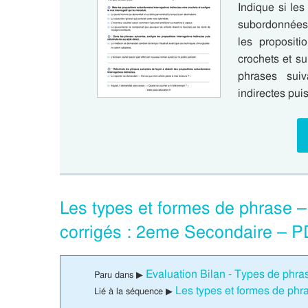
Indique si les
subordonnées i
les propositi
crochets et sur
phrases suiva
indirectes pui
Les types et formes de phrase 
corrigés : 2eme Secondaire – P
Evaluation Bilan - Types de phr
Paru dans ▶
Les types et formes de ph
Lié à la séquence ▶