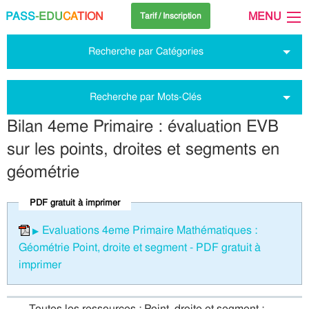
PASS
-EDU
CA
TION
MENU
Tarif / Inscription
Recherche par Catégories
Recherche par Mots-Clés
Bilan 4eme Primaire : évaluation EVB
sur les points, droites et segments en
géométrie
PDF gratuit à imprimer
Evaluations 4eme Primaire Mathématiques :
Géométrie Point, droite et segment - PDF gratuit à
imprimer
Toutes les ressources : Point, droite et segment :