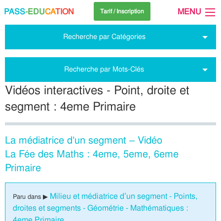
PASS
-EDU
CA
TION
MENU
Tarif / Inscription
Recherche par Catégories
Recherche par Mots-Clés
Vidéos interactives - Point, droite et
segment : 4eme Primaire
La médiatrice d’un segment – Vidéo
La Fée des Maths : 4eme, 5eme, 6eme
Primaire
Milieu et médiatrice d’un segment - Points,
Paru dans ▶
droites et segments - Géométrie - Mathématiques :
4eme Primaire