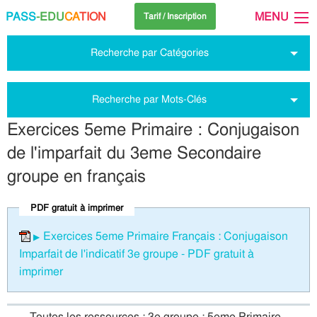
PASS
-EDU
CA
TION
MENU
Tarif / Inscription
Recherche par Catégories
Recherche par Mots-Clés
Exercices 5eme Primaire : Conjugaison
de l'imparfait du 3eme Secondaire
groupe en français
PDF gratuit à imprimer
Exercices 5eme Primaire Français : Conjugaison
Imparfait de l'indicatif 3e groupe - PDF gratuit à
imprimer
Toutes les ressources : 3e groupe : 5eme Primaire