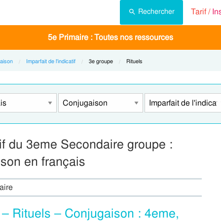
Tarif /
In
Rechercher
5e Primaire : Toutes nos ressources
aison
Imparfait de l'indicatif
Current:
3e groupe
Current:
Rituels
atif du 3eme Secondaire groupe :
ison en français
aire
e) – Rituels – Conjugaison : 4eme,