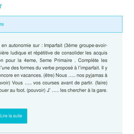
r
re
e en autonomie sur : Imparfait (3ème groupe-avoir-
ère ludique et répétitive de consolider les acquis
on pour la 4eme, 5eme Primaire . Complète les
’une des formes du verbe proposé à l’imparfait. Il y
 encore en vacances. (être) Nous ….. nos pyjamas à
(avoir) Vous ….. vos courses avant de partir. (faire)
ouer au foot. (pouvoir) J’ ….. les chercher à la gare.
Lire la suite