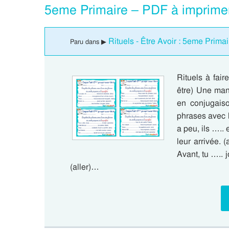
5eme Primaire – PDF à imprime
Rituels - Être Avoir : 5eme Primai
Paru dans ▶
Rituels à fair
être) Une mani
en conjugais
phrases avec l
a peu, ils …..
leur arrivée. 
Avant, tu ….. j
(aller)…