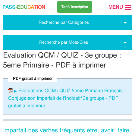
PASS
-EDU
CA
TION
MENU
Tarif / Inscription
Recherche par Catégories
Recherche par Mots-Clés
Evaluation QCM / QUIZ - 3e groupe :
5eme Primaire - PDF à imprimer
PDF gratuit à imprimer
Evaluations QCM / QUIZ 5eme Primaire Français :
Conjugaison Imparfait de l'indicatif 3e groupe - PDF
gratuit à imprimer
Imparfait des verbes fréquents être, avoir, faire,