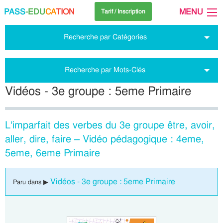
PASS
-EDU
CA
TION
MENU
Tarif / Inscription
Recherche par Catégories
Recherche par Mots-Clés
Vidéos - 3e groupe : 5eme Primaire
L’imparfait des verbes du 3e groupe être, avoir,
aller, dire, faire – Vidéo pédagogique : 4eme,
5eme, 6eme Primaire
Vidéos - 3e groupe : 5eme Primaire
Paru dans ▶