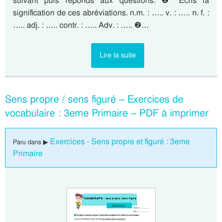
suivant puis réponds aux questions. ❶ Écris la
signification de ces abréviations. n.m. : ….. v. : ….. n. f. :
….. adj. : ….. contr. : ….. Adv. : ….. ❷…
Lire la suite
Sens propre / sens figuré – Exercices de
vocabulaire : 3eme Primaire – PDF à imprimer
Exercices - Sens propre et figuré : 3eme
Paru dans ▶
Primaire