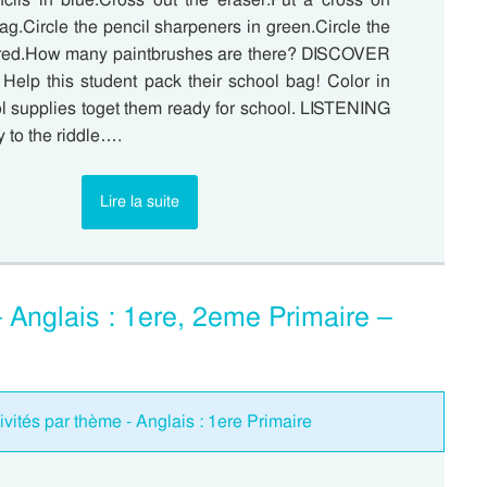
g.Circle the pencil sharpeners in green.Circle the
n red.How many paintbrushes are there? DISCOVER
p this student pack their school bag! Color in
ol supplies toget them ready for school. LISTENING
y to the riddle….
Lire la suite
– Anglais : 1ere, 2eme Primaire –
ivités par thème - Anglais : 1ere Primaire