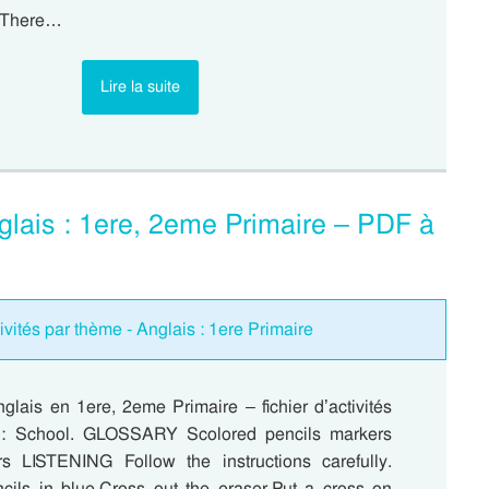
. There…
Lire la suite
nglais : 1ere, 2eme Primaire – PDF à
ivités par thème - Anglais : 1ere Primaire
glais en 1ere, 2eme Primaire – fichier d’activités
 : School. GLOSSARY Scolored pencils markers
rs LISTENING Follow the instructions carefully.
ncils in blue.Cross out the eraser.Put a cross on