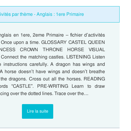
ivités par thème - Anglais : 1ere Primaire
glais en 1ere, 2eme Primaire – fichier d’activités
e : Once upon a time. GLOSSARY CASTEL QUEEN
INCESS CROWN THRONE HORSE VISUAL
Connect the matching castles. LISTENING Listen
e instructions carefully. A dragon has wings and
. A horse doesn’t have wings and doesn’t breathe
all the dragons. Cross out all the horses. READING
ords “CASTLE”. PRE-WRITING Learn to draw
cing over the dotted lines. Trace over the…
Lire la suite