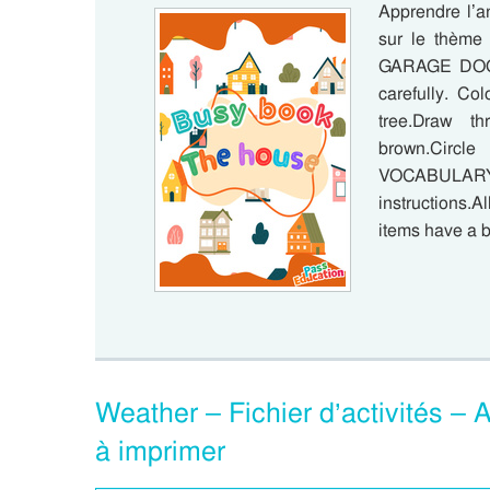
Apprendre l’an
sur le thè
GARAGE DOOR 
carefully. Co
tree.Draw t
brown.Circl
VOCABULARY 
instructions.A
items have a b
Weather – Fichier d’activités – 
à imprimer