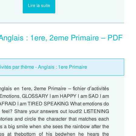
Lire la suite
 Anglais : 1ere, 2eme Primaire – PDF
ivités par thème - Anglais : 1ere Primaire
glais en 1ere, 2eme Primaire – fichier d’activités
 : Emotions. GLOSSARY I am HAPPY I am SAD I am
AFRAID I am TIRED SPEAKING What emotions do
n feel? Share your answers out loud!2 LISTENING
stories and circle the character that matches each
s a big smile when she sees the rainbow after the
des at thebottom of his bedwhen he hears the