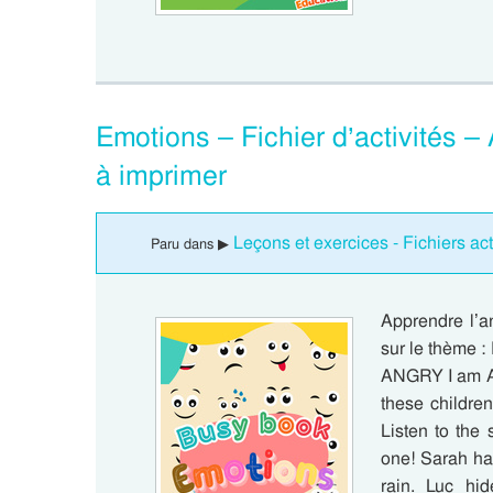
Emotions – Fichier d’activités –
à imprimer
Leçons et exercices - Fichiers act
Paru dans ▶
Apprendre l’an
sur le thème
ANGRY I am 
these childre
Listen to the 
one! Sarah ha
rain. Luc hi