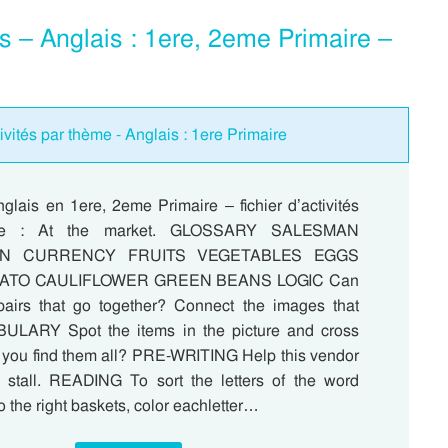
és – Anglais : 1ere, 2eme Primaire –
ivités par thème - Anglais : 1ere Primaire
glais en 1ere, 2eme Primaire – fichier d’activités
me : At the market. GLOSSARY SALESMAN
N CURRENCY FRUITS VEGETABLES EGGS
ATO CAULIFLOWER GREEN BEANS LOGIC Can
pairs that go together? Connect the images that
ULARY Spot the items in the picture and cross
 you find them all? PRE-WRITING Help this vendor
r stall. READING To sort the letters of the word
the right baskets, color eachletter…