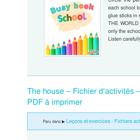
each school ba
glue sticks i
THE WORLD Hel
only the scho
Listen carefull
The house – Fichier d’activités 
PDF à imprimer
Leçons et exercices - Fichiers act
Paru dans ▶