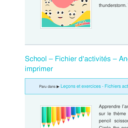
thunderstorm
School – Fichier d’activités – A
imprimer
Leçons et exercices - Fichiers act
Paru dans ▶
Apprendre l’an
sur le thème
pencil scisso
Circle the pe