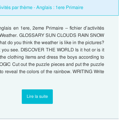
ivités par thème - Anglais : 1ere Primaire
glais en 1ere, 2eme Primaire – fichier d’activités
e : Weather. GLOSSARY SUN CLOUDS RAIN SNOW
 do you think the weather is like in the pictures?
 you see. DISCOVER THE WORLD Is it hot or is it
the clothing items and dress the boys according to
LOGIC Cut out the puzzle pieces and put the puzzle
to reveal the colors of the rainbow. WRITING Write
Lire la suite