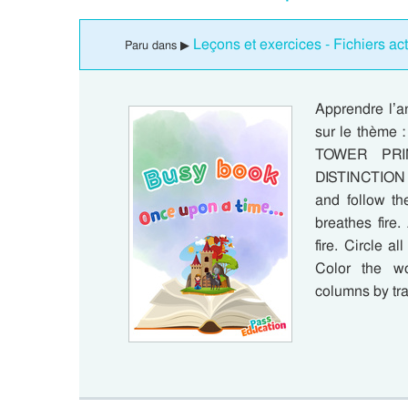
Leçons et exercices - Fichiers act
Paru dans ▶
Apprendre l’an
sur le thèm
TOWER PR
DISTINCTION 
and follow th
breathes fire
fire. Circle 
Color the w
columns by tra