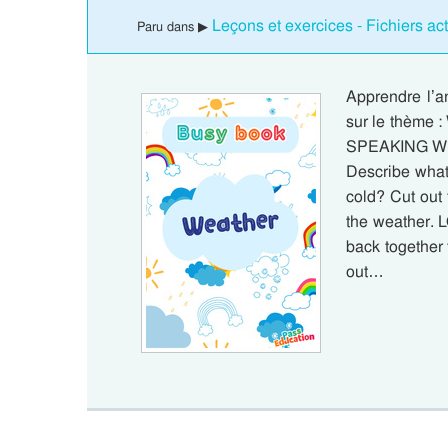
Leçons et exercices - Fichiers act
Paru dans ▶
Apprendre l’an
sur le thèm
SPEAKING What
Describe what
cold? Cut out 
the weather. 
back together 
out…