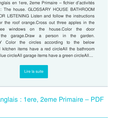
glais en 1ere, 2eme Primaire – fichier d’activités
me : The house. GLOSSARY HOUSE BATHROOM
LISTENING Listen and follow the instructions
lor the roof orange.Cross out three apples in the
hree windows on the house.Color the door
e the garage.Draw a person in the garden.
Color the circles according to the below
ll kitchen items have a red circleAll the bathroom
lue circleAll garage items have a green circleAll…
Lire la suite
Anglais : 1ere, 2eme Primaire – PDF