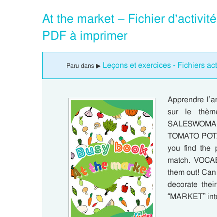
At the market – Fichier d’activit
PDF à imprimer
Leçons et exercices - Fichiers act
Paru dans ▶
Apprendre l’an
sur le thè
SALESWOMA
TOMATO POT
you find the 
match. VOCAB
them out! Can
decorate thei
“MARKET” into 