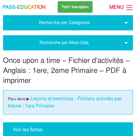
PASS
-EDU
CA
TION
MENU
Tarif / Inscription
Recherche par Catégories
Recherche par Mots-Clés
Once upon a time – Fichier d’activités –
Anglais : 1ere, 2eme Primaire – PDF à
imprimer
Leçons et exercices - Fichiers activités par
Paru dans ▶
thème : 1ere Primaire
Voir les fiches