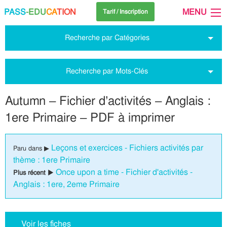
PASS
-EDU
CA
TION
MENU
Tarif / Inscription
Recherche par Catégories
Recherche par Mots-Clés
Autumn – Fichier d’activités – Anglais :
1ere Primaire – PDF à imprimer
Leçons et exercices - Fichiers activités par
Paru dans ▶
thème : 1ere Primaire
Once upon a time - Fichier d'activités -
Plus récent ▶
Anglais : 1ere, 2eme Primaire
Voir les fiches