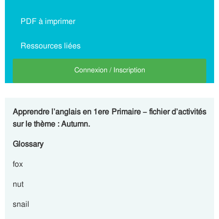
PDF à imprimer
Ressources liées
Connexion / Inscription
Apprendre l’anglais en 1ere Primaire – fichier d’activités
sur le thème : Autumn.
Glossary
fox
nut
snail