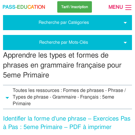
PASS
-EDU
CA
TION
MENU
Tarif / Inscription
Recherche par Catégories
Recherche par Mots-Clés
Apprendre les types et formes de
phrases en grammaire française pour
5eme Primaire
Toutes les ressources : Formes de phrases - Phrase /
Types de phrase - Grammaire - Français : 5eme
Primaire
Identifier la forme d’une phrase – Exercices Pas
à Pas : 5eme Primaire – PDF à imprimer