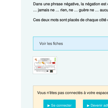
Dans une phrase négative, la négation es
… jamais ne … rien, ne … guère ne … au
Ces deux mots sont placés de chaque côté 
Voir les fiches
Vous n'êtes pas connectés à votre espace
▶ Se connecter
▶ Devenir ad