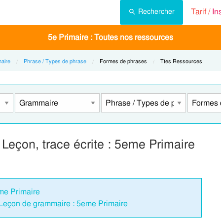
Tarif /
In
Rechercher
5e Primaire : Toutes nos ressources
aire
Phrase / Types de phrase
Current:
Formes de phrases
Current:
Ttes Ressources
Leçon, trace écrite : 5eme Primaire
me Primaire
 Leçon de grammaire : 5eme Primaire