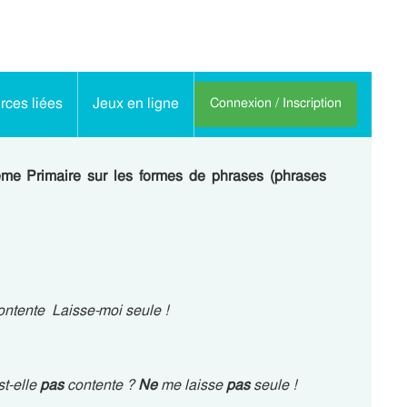
ces liées
Jeux en ligne
Connexion / Inscription
5eme Primaire sur les formes de phrases (phrases
 contente Laisse-moi seule !
st-elle
pas
contente ?
Ne
me laisse
pas
seule !