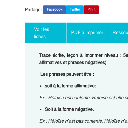
Partager
Facebook
Twitter
Pin It
Voir les
PDF à imprimer
Ressour
fiches
Trace écrite, leçon à imprimer niveau : 
affirmatives et phrases négatives)
Les phrases peuvent être :
soit à la forme
affirmative
:
Ex : Héloïse est contente. Héloïse est-elle
Soit à la forme négative.
Ex : Héloïse
n’
est
pas
contente. Héloïse
n’
e