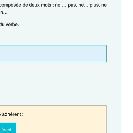
t composée de deux mots : ne … pas, ne… plus, ne
cun…
du verbe.
 adhérent :
hérent