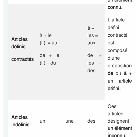
connu.
L’article
défini
à +
contracté
à + le
les =
Articles
(l’) = au,
aux
est
définis
composé
de + le
de +
d’une
contractés
(l’) = du
les =
préposition
des
de
ou
à
+
un article
défini.
Ces
articles
Articles
un
une
des
désignent
indéfinis
un élément
inconnu.