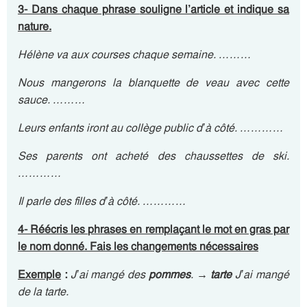
3- Dans chaque phrase
souligne l’article et indique sa
nature.
Hélène va aux courses chaque semaine. ………
Nous mangerons la blanquette de veau avec cette
sauce. ………
Leurs enfants iront au collège public d’à côté. …………
Ses parents ont acheté des chaussettes de ski.
…………
Il parle des filles d’à côté. …………
4- Réécris les phrases en remplaçant le mot en gras par
le nom donné. Fais les changements nécessaires
Exemple
:
J’ai mangé des
pommes
.
→
tarte
J’ai mangé
de la tarte.