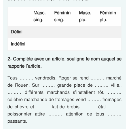
Masc.
Féminin
Masc.
Féminin
sing.
sing.
plu.
plu.
Défini
Indéfini
2- Complète avec un article, souligne le nom auquel se
rapporte l’article.
Tous ……… vendredis, Roger se rend ……… marché
de Rouen. Sur ……… grande place de ……… ville.,
……… différents marchands s’installent tôt. ………
célèbre marchande de fromages vend ……… fromages
de chèvre et ……… lait de brebis. ……… étal ………
poissonnier attire ……… attention de tous ………
passants.