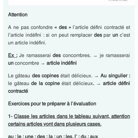
Attention
A ne pas confondre
« des »
l’article défini contracté et
l’article indéfini : si on peut remplacer
des
par
un
c’est
un article indéfini.
Ex :
Je ramasserai
des
concombres. → je ramasserai
un
concombre →
article indéfini
Le gâteau
des copines
était délicieux.
→
Au singulier :
le gâteau
de la copine
était délicieux
.
→
article défini
contracté
Exercices pour te préparer à l’évaluation
1-
Cl
asse les articles dans le tableau suivant, attention
certains articles vont dans plusieurs cases.
au ; le ; une ; des ; la ; un ; les, l’ ; du ; aux