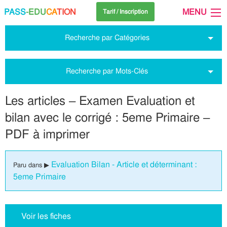
PASS
-EDU
CA
TION
MENU
Tarif / Inscription
Recherche par Catégories
Recherche par Mots-Clés
Les articles – Examen Evaluation et
bilan avec le corrigé : 5eme Primaire –
PDF à imprimer
Evaluation Bilan - Article et déterminant :
Paru dans ▶
5eme Primaire
Voir les fiches