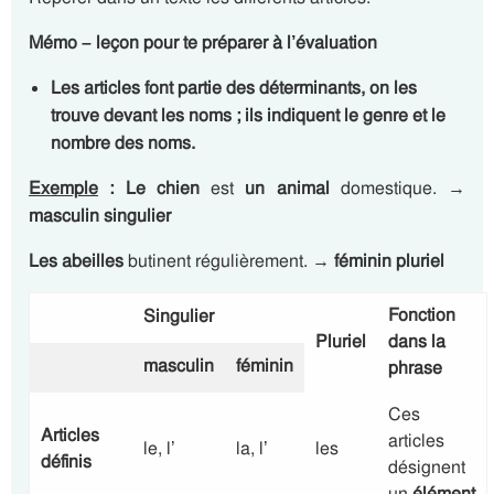
Mémo – leçon pour te préparer à l’évaluation
Les articles
font partie
des déterminants
, on les
trouve
devant les noms
; ils indiquent
le genre et le
nombre des noms.
Exemple
:
Le
chien
est
un
animal
domestique. →
masculin singulier
Les
abeilles
butinent régulièrement. →
féminin pluriel
Fonction
Singulier
Pluriel
dans la
masculin
féminin
phrase
Ces
Articles
articles
le, l’
la, l’
les
définis
désignent
un
élément