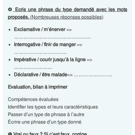
❹
Ecris une phrase du type demandé avec les mots
proposés.
(Nombreuses réponses possibles)
Exclamative / m’énerver
=>
…………………………………………
Interrogative / finir de manger
=>
……………………………
Impérative / courir jusqu’à la ligne
=>
……………………
Déclarative / être malade
=> ……………………
Evaluation, bilan à imprimer
Compétences évaluées
Identifier les types et leurs caractéristiques
Passer d’un type de phrase à l’autre
Écrire une phrase d’un type donné
❶
Vrai ou faux ? Si c’est faux, corrige.