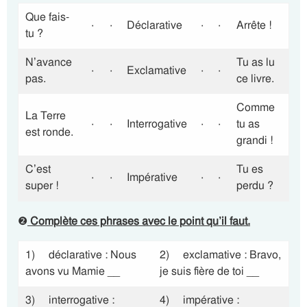
Que fais-
·
·
Déclarative
·
·
Arrête !
tu ?
N’avance
Tu as lu
·
·
Exclamative
·
·
pas.
ce livre.
Comme
La Terre
·
·
Interrogative
·
·
tu as
est ronde.
grandi !
C’est
Tu es
·
·
Impérative
·
·
super !
perdu ?
❷
Complète ces phrases avec le point qu’il faut.
1) déclarative : Nous
2) exclamative : Bravo,
avons vu Mamie __
je suis fière de toi __
3) interrogative :
4) impérative :