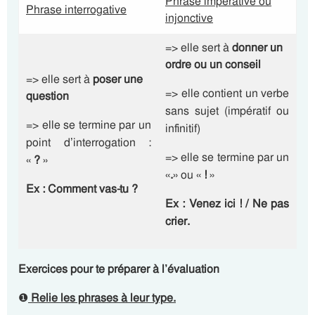
Phrase impérative ou
Phrase interrogative
injonctive
=> elle sert à
donner un
ordre ou un
conseil
=> elle sert à
poser une
=> elle contient un verbe
question
sans sujet (impératif ou
=> elle se termine par un
infinitif)
point d’interrogation :
=> elle se termine par un
«
?
»
«
.
» ou «
!
»
Ex : Comment vas-tu
?
Ex : Venez ici
!
/ Ne pas
crier
.
Exercices pour te préparer à l’évaluation
❶
Relie les phrases à leur type.