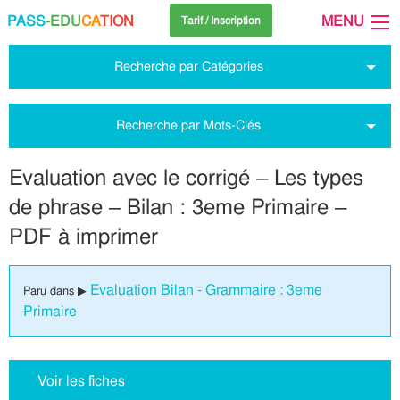
PASS
-EDU
CA
TION
MENU
Tarif / Inscription
Recherche par Catégories
Recherche par Mots-Clés
Evaluation avec le corrigé – Les types
de phrase – Bilan : 3eme Primaire –
PDF à imprimer
Evaluation Bilan - Grammaire : 3eme
Paru dans ▶
Primaire
Voir les fiches