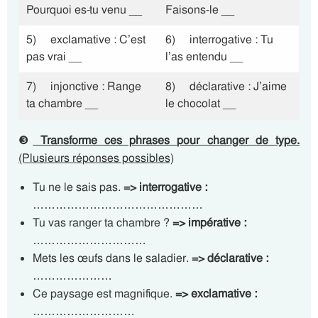
Pourquoi es-tu venu __
Faisons-le __
5) exclamative : C’est
6) interrogative : Tu
pas vrai __
l’as entendu __
7) injonctive : Range
8) déclarative : J’aime
ta chambre __
le chocolat __
❸
Transforme ces phrases pour changer de type.
(Plusieurs réponses possibles)
Tu ne le sais pas.
=> interrogative :
………………………………………
Tu vas ranger ta chambre ?
=> impérative :
…………………………
Mets les œufs dans le saladier.
=> déclarative :
…………………
Ce paysage est magnifique.
=> exclamative :
………………………