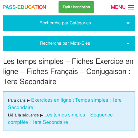
PASS
-EDU
CA
TION
MENU
Tarif / Inscription
Recherche par Catégories
Recherche par Mots-Clés
Les temps simples – Fiches Exercice en
ligne – Fiches Français – Conjugaison :
1ere Secondaire
Exercices en ligne : Temps simples : 1ere
Paru dans ▶
Secondaire
Les temps simples – Séquence
Lié à la séquence ▶
complète : 1ere Secondaire