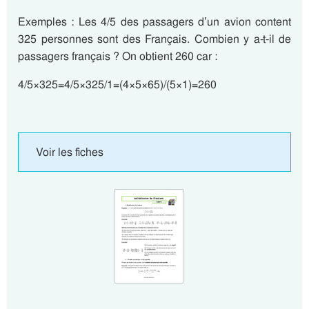
Exemples : Les 4/5 des passagers d’un avion content
325 personnes sont des Français. Combien y a-t-il de
passagers français ? On obtient 260 car :
4/5×325=4/5×325/1=(4×5×65)/(5×1)=260
Voir les fiches