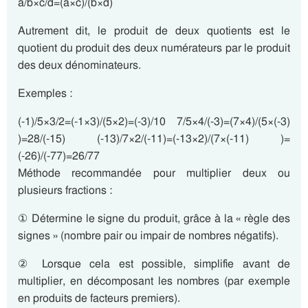
a/b×c/d=(a×c)/(b×d)
Autrement dit, le produit de deux quotients est le
quotient du produit des deux numérateurs par le produit
des deux dénominateurs.
Exemples :
(-1)/5×3/2=(-1×3)/(5×2)=(-3)/10 7/5×4/(-3)=(7×4)/(5×(-3)
)=28/(-15) (-13)/7×2/(-11)=(-13×2)/(7×(-11) )=
(-26)/(-77)=26/77
Méthode recommandée pour multiplier deux ou
plusieurs fractions :
① Détermine le signe du produit, grâce à la « règle des
signes » (nombre pair ou impair de nombres négatifs).
② Lorsque cela est possible, simplifie avant de
multiplier, en décomposant les nombres (par exemple
en produits de facteurs premiers).