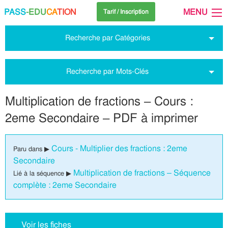
PASS
-EDU
CA
TION
MENU
Tarif / Inscription
Recherche par Catégories
Recherche par Mots-Clés
Multiplication de fractions – Cours :
2eme Secondaire – PDF à imprimer
Cours - Multiplier des fractions : 2eme
Paru dans ▶
Secondaire
Multiplication de fractions – Séquence
Lié à la séquence ▶
complète : 2eme Secondaire
Voir les fiches