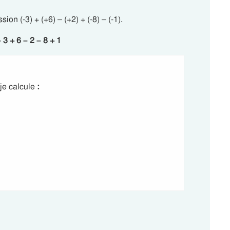
ion (-3) + (+6) – (+2) + (-8) – (-1).
 3 + 6 – 2 – 8 + 1
 je calcule
: