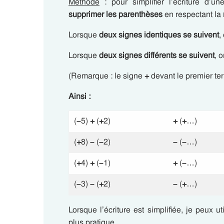
Méthode
: pour simplifier l’écriture d’un
supprimer les parenthèses
en respectant la
Lorsque
deux signes identiques se suivent
,
Lorsque
deux signes différents se suivent
, 
(Remarque : le signe
+
devant le premier te
Ainsi :
(
–
5)
+
(
+
2)
+
(
+
…)
(
+
8)
–
(
–
2)
–
(
–
…)
(
+
4)
+
(
–
1)
+
(
–
…)
(
–
3)
–
(
+
2)
–
(
+
…)
Lorsque l’écriture est simplifiée, je peux 
plus pratique.