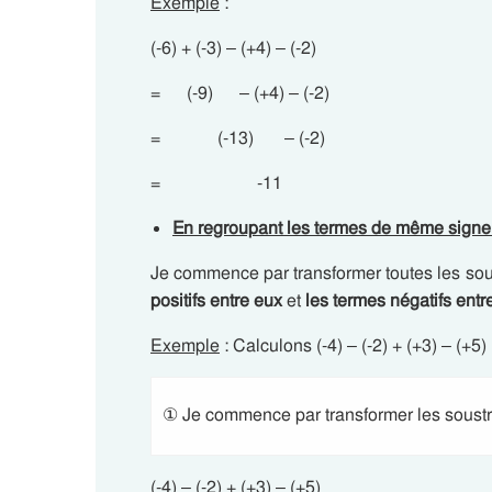
Exemple
:
(-6) + (-3) – (+4) – (-2)
= (-9) – (+4) – (-2)
= (-13) – (-2)
= -11
En regroupant les termes de même signe
Je commence par transformer toutes les sou
positifs entre eux
et
les termes négatifs entr
Exemple
: Calculons (-4) – (-2) + (+3) – (+5)
① Je commence par transformer les soustra
(-4) – (-2) + (+3) – (+5)