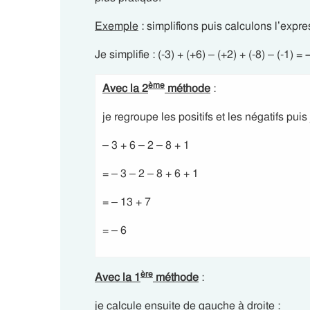
Exemple
: simplifions puis calculons l’express
Je simplifie : (-3) + (+6) – (+2) + (-8) – (-1) =
–
ème
Avec la 2
méthode
:
je regroupe les positifs et les négatifs puis
– 3 + 6 – 2 – 8 + 1
= – 3 – 2 – 8 + 6 + 1
= – 13 + 7
= – 6
ère
Avec la 1
méthode
:
je calcule ensuite de gauche à droite :