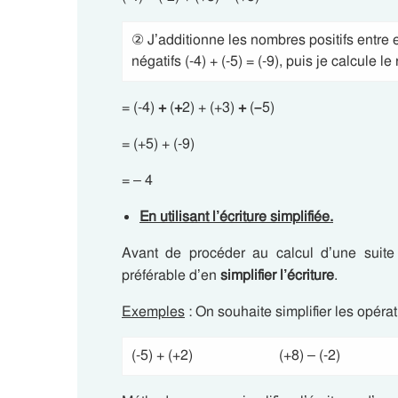
② J’additionne les nombres positifs entre 
négatifs (-4) + (-5) = (-9), puis je calcule le 
= (-4)
+
(
+
2) + (+3)
+
(
–
5)
= (+5) + (-9)
= – 4
En utilisant l’écriture simplifiée.
Avant de procéder au calcul d’une suite 
préférable d’en
simplifier l’écriture
.
Exemples
: On souhaite simplifier les opéra
(-5) + (+2)
(+8) – (-2)