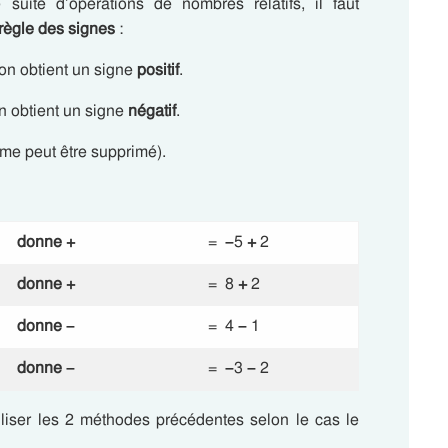
e suite d’opérations de nombres relatifs, il faut
règle des signes
:
 on obtient un signe
positif
.
on obtient un signe
négatif
.
rme peut être supprimé).
donne
+
=
–
5
+
2
donne
+
= 8
+
2
donne
–
= 4
–
1
donne
–
=
–
3
–
2
utiliser les 2 méthodes précédentes selon le cas le