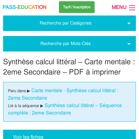
PASS
-EDU
CA
TION
MENU
Tarif / Inscription
Recherche par Catégories
Recherche par Mots-Clés
Synthèse calcul littéral – Carte mentale :
2eme Secondaire – PDF à imprimer
Carte mentale - Synthèse calcul littéral :
Paru dans ▶
2eme Secondaire
Synthèse calcul littéral – Séquence
Lié à la séquence ▶
complète : 2eme Secondaire
Voir les fiches