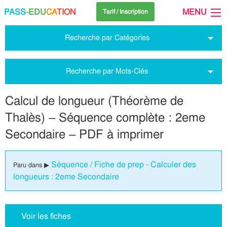
PASS
-EDU
CA
TION
MENU
Tarif / Inscription
Recherche par Catégories
Recherche par Mots-Clés
Calcul de longueur (Théorème de
Thalès) – Séquence complète : 2eme
Secondaire – PDF à imprimer
Séquence / Fiche de prep - Calculer des
Paru dans ▶
longueurs : 2eme Secondaire
Voir les fiches