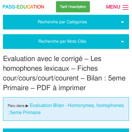
PASS
-EDU
CA
TION
MENU
Tarif / Inscription
Recherche par Catégories
Recherche par Mots-Clés
Evaluation avec le corrigé – Les
homophones lexicaux – Fiches
cour/cours/court/courent – Bilan : 5eme
Primaire – PDF à imprimer
Evaluation Bilan - Homonymes, homophones
Paru dans ▶
: 5eme Primaire