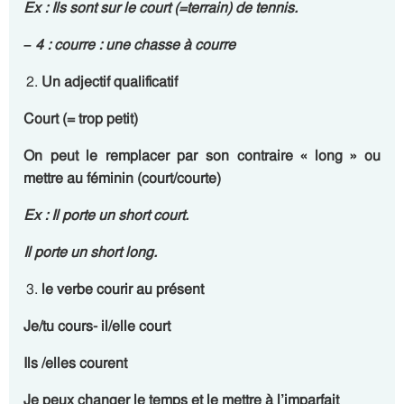
Ex : Ils sont sur le
court
(=terrain)
de tennis.
– 4 : courre : une chasse à courre
Un adjectif qualificatif
Court (= trop petit)
On peut le remplacer par son contraire « long » ou
mettre au féminin (court/courte)
Ex : Il porte un short
court
.
Il porte un short
long
.
le verbe courir au présent
Je/tu cours- il/elle court
Ils /elles courent
Je peux changer le temps et le mettre à l’imparfait