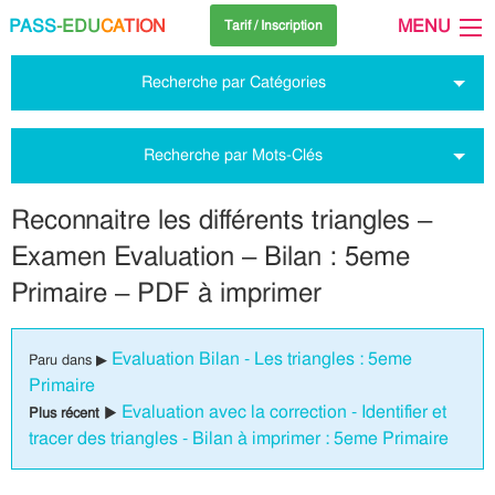
PASS
-EDU
CA
TION
MENU
Tarif / Inscription
Recherche par Catégories
Recherche par Mots-Clés
Reconnaitre les différents triangles –
Examen Evaluation – Bilan : 5eme
Primaire – PDF à imprimer
Evaluation Bilan - Les triangles : 5eme
Paru dans ▶
Primaire
Evaluation avec la correction - Identifier et
Plus récent ▶
tracer des triangles - Bilan à imprimer : 5eme Primaire