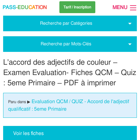
PASS
-EDU
CA
TION
MENU
Tarif / Inscription
Recherche par Catégories
Recherche par Mots-Clés
L’accord des adjectifs de couleur –
Examen Evaluation- Fiches QCM – Quiz
: 5eme Primaire – PDF à imprimer
Evaluation QCM / QUIZ - Accord de l'adjectif
Paru dans ▶
qualificatif : 5eme Primaire
Voir les fiches