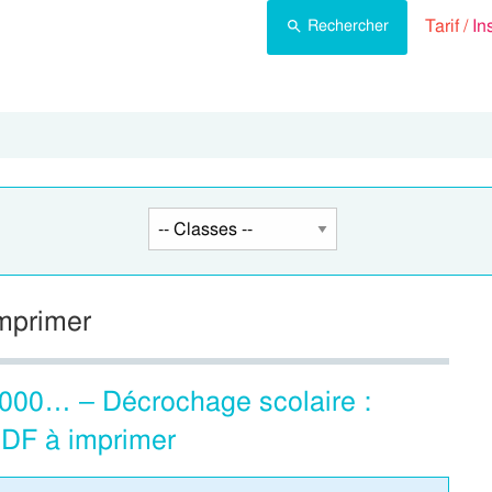
Tarif /
In
Rechercher
▶ Décrochage scolaire : 4e, 5e, 6e Primaire ◀
imprimer
,1000… – Décrochage scolaire :
DF à imprimer