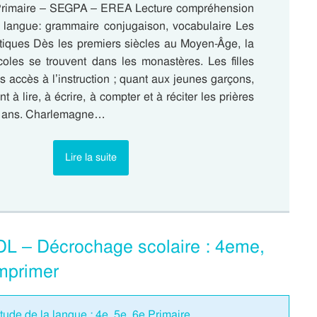
rimaire – SEGPA – EREA Lecture compréhension
 langue: grammaire conjugaison, vocabulaire Les
iques Dès les premiers siècles au Moyen-Âge, la
coles se trouvent dans les monastères. Les filles
us accès à l’instruction ; quant aux jeunes garçons,
t à lire, à écrire, à compter et à réciter les prières
7 ans. Charlemagne…
Lire la suite
EDL – Décrochage scolaire : 4eme,
mprimer
tude de la langue : 4e, 5e, 6e Primaire