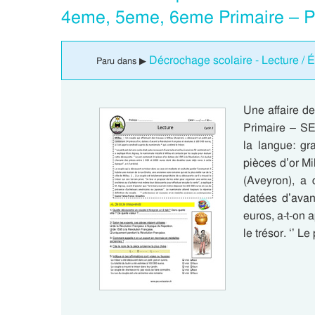
4eme, 5eme, 6eme Primaire – P
Décrochage scolaire - Lecture / É
Paru dans ▶
Une affaire d
Primaire – S
la langue: gr
pièces d’or Mi
(Aveyron), a 
datées d’avan
euros, a-t-on 
le trésor. ‘’ Le