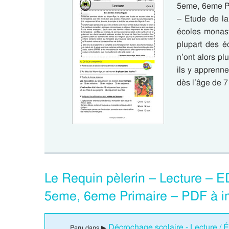
5eme, 6eme P
– Etude de la
écoles monast
plupart des é
n’ont alors pl
ils y apprennen
dès l’âge de 
Le Requin pèlerin – Lecture – 
5eme, 6eme Primaire – PDF à i
Décrochage scolaire - Lecture / É
Paru dans ▶