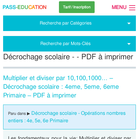
PASS
-EDU
CA
TION
MENU
Tarif / Inscription
Recherche par Catégories
Recherche par Mots-Clés
Décrochage scolaire - - PDF à imprimer
Multiplier et diviser par 10,100,1000… –
Décrochage scolaire : 4eme, 5eme, 6eme
Primaire – PDF à imprimer
Décrochage scolaire - Opérations nombres
Paru dans ▶
entiers : 4e, 5e, 6e Primaire
Les fondamentaux pour la vie: Multiplier et diviser par