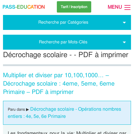
PASS
-EDU
CA
TION
MENU
Tarif / Inscription
Recherche par Catégories
Recherche par Mots-Clés
Décrochage scolaire - - PDF à imprimer
Multiplier et diviser par 10,100,1000… –
Décrochage scolaire : 4eme, 5eme, 6eme
Primaire – PDF à imprimer
Décrochage scolaire - Opérations nombres
Paru dans ▶
entiers : 4e, 5e, 6e Primaire
Les fondamentaux pour la vie: Multiplier et diviser par