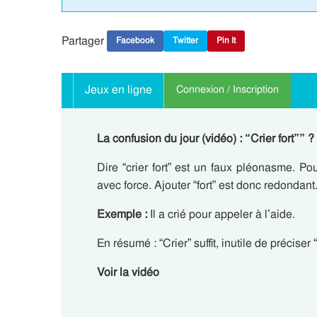
Partager
Facebook
Twitter
Pin It
Jeux en ligne
Connexion / Inscription
La confusion du jour (vidéo) : “Crier fort”” ? 
Dire “crier fort” est un faux pléonasme. Po
avec force. Ajouter “fort” est donc redondant
Exemple :
Il a crié pour appeler à l’aide.
En résumé : “Crier” suffit, inutile de préciser “f
Voir la vidéo