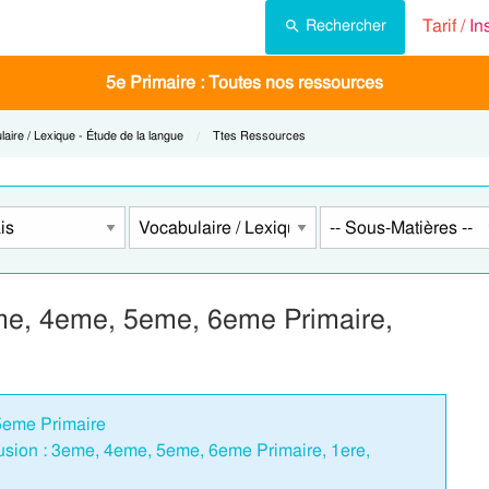
Tarif /
In
Rechercher
5e Primaire : Toutes nos ressources
t:
aire / Lexique - Étude de la langue
Current:
Ttes Ressources
eme, 4eme, 5eme, 6eme Primaire,
 5eme Primaire
fusion : 3eme, 4eme, 5eme, 6eme Primaire, 1ere,