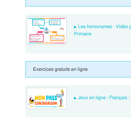
Les homonymes - Vidéo p
Primaire
Exercices gratuits en ligne
Jeux en ligne : Français 