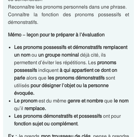
Reconnaître les pronoms personnels dans une phrase.
Connaître la fonction des pronoms possessifs et
démonstratifs.
Mémo – leçon pour te préparer à l’évaluation
Les pronoms possessifs et
démonstratifs
remplacent
un nom
ou
un groupe nominal
déjà cité, ils
permettent d’éviter les répétitions. Les
pronoms
possessifs
indiquent
à qui appartient ce dont on
parle
alors que
les pronoms démonstratifs
sont
utilisés
pour désigner l’objet ou la personne
évoquée.
Le pronom
est du même
genre et nombre
que
le nom
qu’il
remplace.
Les pronoms démonstratifs et
possessifs
ont pour
fonction sujet ou complément
.
Ex :
Je prends
mon trousseau de clés
, pense à prendre