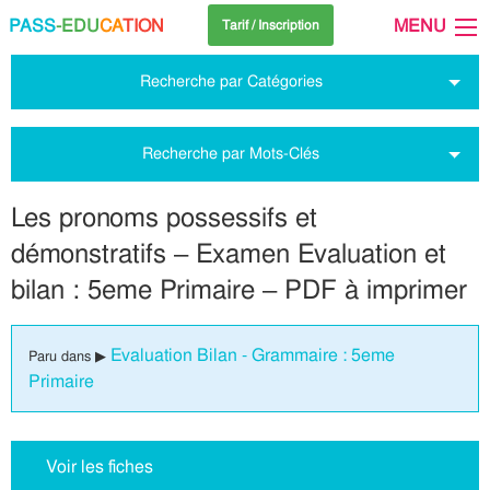
PASS
-EDU
CA
TION
MENU
Tarif / Inscription
Recherche par Catégories
Recherche par Mots-Clés
Les pronoms possessifs et
démonstratifs – Examen Evaluation et
bilan : 5eme Primaire – PDF à imprimer
Evaluation Bilan - Grammaire : 5eme
Paru dans ▶
Primaire
Voir les fiches