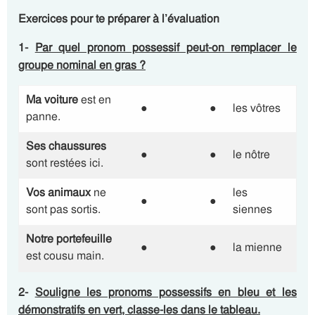
Exercices pour te préparer à l’évaluation
1-
Par quel pronom possessif peut-on remplacer le
groupe nominal en gras ?
Ma voiture
est en
●
●
les vôtres
panne.
Ses chaussures
●
●
le nôtre
sont restées ici.
Vos animaux
ne
les
●
●
sont pas sortis.
siennes
Notre
portefeuille
●
●
la mienne
est cousu main.
2-
Souligne les pronoms possessifs en bleu et les
démonstratifs en vert, classe-les dans le tableau.