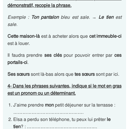
démonstratif, recopie la phrase.
Exemple :
Ton pantalon
bleu est sale.
→
Le tien
est
sale.
Cette maison-là
est à acheter alors que
cet immeuble-ci
est à louer.
Il faudra prendre
ses clés
pour pouvoir entrer par
ces
portails-ci
.
Ses sœurs
sont là-bas alors que
tes sœurs
sont par ici.
4- Dans les phrases suivantes, indique si le mot en gras
est un pronom ou un déterminant.
J’aime prendre
mon
petit déjeuner sur la terrasse :
……………………………………….
Elsa a perdu son téléphone, tu peux lui prêter
le
tien
? : ……………………………………….