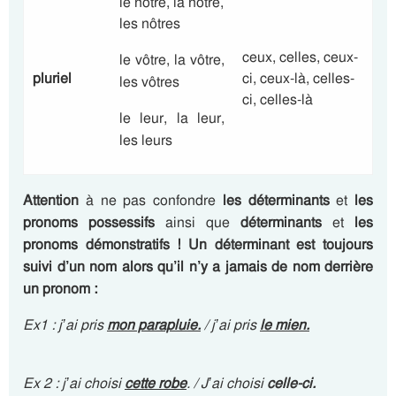
le nôtre, la nôtre,
les nôtres
ceux, celles, ceux-
le vôtre, la vôtre,
pluriel
ci, ceux-là, celles-
les vôtres
ci, celles-là
le leur, la leur,
les leurs
Attention
à ne pas confondre
les déterminants
et
les
pronoms
possessifs
ainsi que
déterminants
et
les
pronoms
démonstratifs ! Un déterminant est toujours
suivi d’un nom alors qu’il n’y a jamais de nom derrière
un pronom :
Ex1 : j’ai pris
mon parapluie.
/ j’ai pris
le mien.
Ex 2 : j’ai choisi
cette robe
. / J’ai choisi
celle-ci.